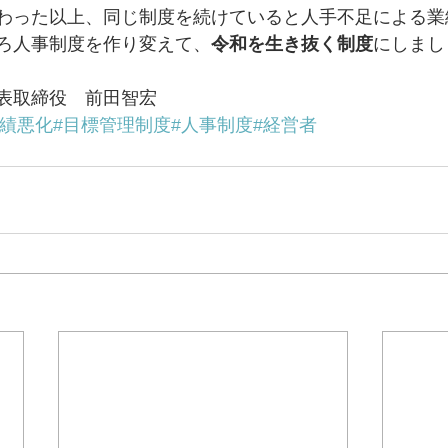
わった以上、同じ制度を続けていると人手不足による業
ろ人事制度を作り変えて、
令和を生き抜く制度
にしまし
表取締役　前田智宏
業績悪化
#目標管理制度
#人事制度
#経営者