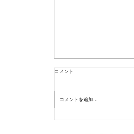
コメント
コメントを追加…
［沖縄と札幌にオフィス開設
しました］