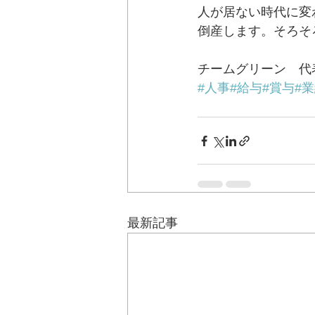
人が居ない時代に変
倒産します。そろそ
チームグリーン　代
#人事
#給与
#賞与
#
最新記事