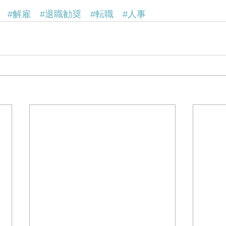
#解雇
#退職勧奨
#転職
#人事