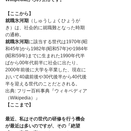
【ここから】
就職氷河期
（しゅうしょくひょうが
き）は、社会的に就職難となった時期
の通称。
就職氷河期
に該当する世代は1970年(昭
和45年)から1982年(昭和57年)や1984年
(昭和59年)までに生まれた1990年代半
ばから00年代前半に社会に出たり、
2000年前後に大学を卒業した、現在に
おいて40歳前後や30代後半から40代後
半を迎える世代のことだとされる。
出典: フリー百科事典『ウィキペディア
（Wikipedia）』
【ここまで】
最近、私はその世代の研修を行う機会
が最近は多いのですが、その「絶望